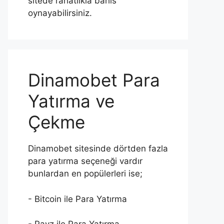
sitede rahatlıkla bahis
oynayabilirsiniz.
Dinamobet Para
Yatırma ve
Çekme
Dinamobet sitesinde dörtden fazla
para yatırma seçeneği vardır
bunlardan en popülerleri ise;
- Bitcoin ile Para Yatırma