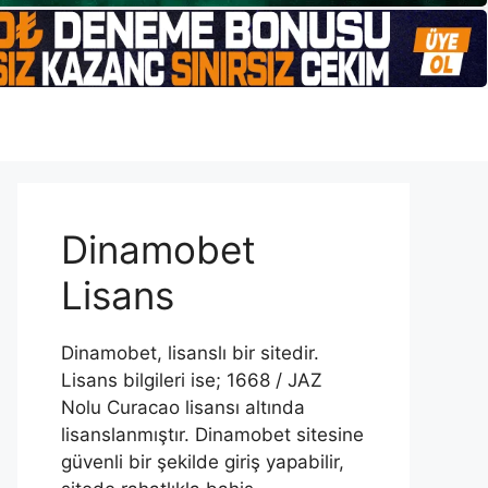
Dinamobet
Lisans
Dinamobet, lisanslı bir sitedir.
Lisans bilgileri ise; 1668 / JAZ
Nolu Curacao lisansı altında
lisanslanmıştır. Dinamobet sitesine
güvenli bir şekilde giriş yapabilir,