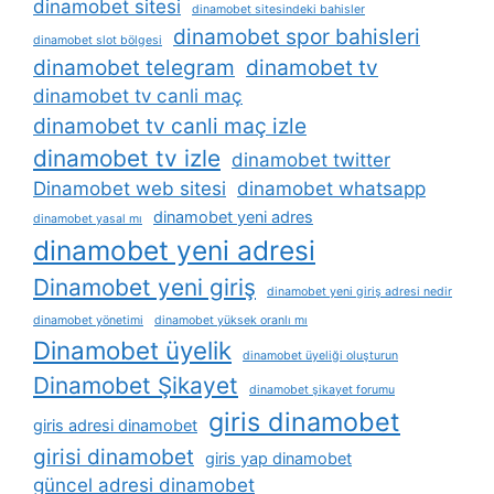
dinamobet sitesi
dinamobet sitesindeki bahisler
dinamobet spor bahisleri
dinamobet slot bölgesi
dinamobet telegram
dinamobet tv
dinamobet tv canli maç
dinamobet tv canli maç izle
dinamobet tv izle
dinamobet twitter
Dinamobet web sitesi
dinamobet whatsapp
dinamobet yeni adres
dinamobet yasal mı
dinamobet yeni adresi
Dinamobet yeni giriş
dinamobet yeni giriş adresi nedir
dinamobet yönetimi
dinamobet yüksek oranlı mı
Dinamobet üyelik
dinamobet üyeliği oluşturun
Dinamobet Şikayet
dinamobet şikayet forumu
giris dinamobet
giris adresi dinamobet
girisi dinamobet
giris yap dinamobet
güncel adresi dinamobet