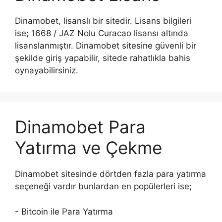
Dinamobet, lisanslı bir sitedir. Lisans bilgileri
ise; 1668 / JAZ Nolu Curacao lisansı altında
lisanslanmıştır. Dinamobet sitesine güvenli bir
şekilde giriş yapabilir, sitede rahatlıkla bahis
oynayabilirsiniz.
Dinamobet Para
Yatırma ve Çekme
Dinamobet sitesinde dörtden fazla para yatırma
seçeneği vardır bunlardan en popülerleri ise;
- Bitcoin ile Para Yatırma