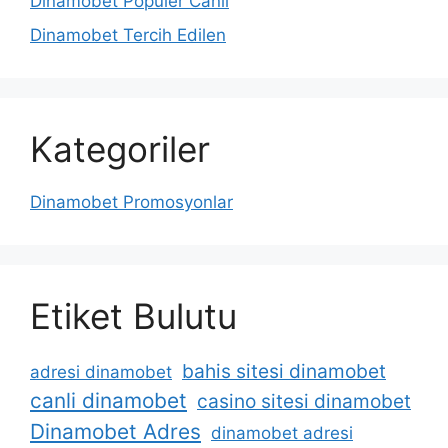
Dinamobet Popüler Canlı
Dinamobet Tercih Edilen
Kategoriler
Dinamobet Promosyonlar
Etiket Bulutu
bahis sitesi dinamobet
adresi dinamobet
canli dinamobet
casino sitesi dinamobet
Dinamobet Adres
dinamobet adresi