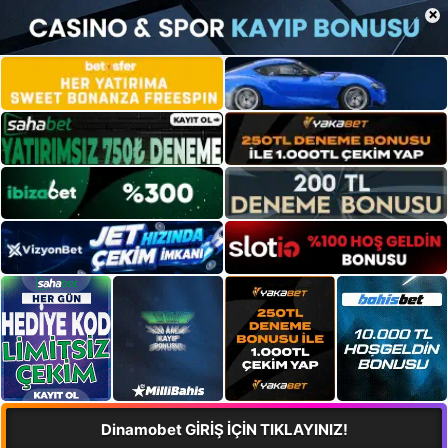
×
Dinamobet GİRİŞ İÇİN TIKLAYINIZ!