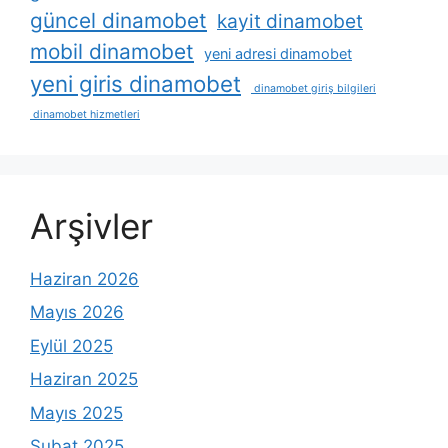
güncel dinamobet
kayit dinamobet
mobil dinamobet
yeni adresi dinamobet
yeni giris dinamobet
dinamobet giriş bilgileri
dinamobet hizmetleri
Arşivler
Haziran 2026
Mayıs 2026
Eylül 2025
Haziran 2025
Mayıs 2025
Şubat 2025