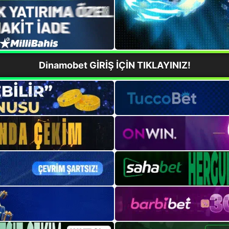
Dinamobet GİRİŞ İÇİN TIKLAYINIZ!