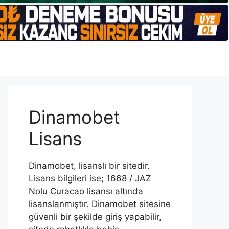
Dinamobet
Lisans
Dinamobet, lisanslı bir sitedir.
Lisans bilgileri ise; 1668 / JAZ
Nolu Curacao lisansı altında
lisanslanmıştır. Dinamobet sitesine
güvenli bir şekilde giriş yapabilir,