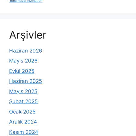
dinamobet hizmetleri
Arşivler
Haziran 2026
Mayıs 2026
Eylül 2025
Haziran 2025
Mayıs 2025
Şubat 2025
Ocak 2025
Aralık 2024
Kasım 2024