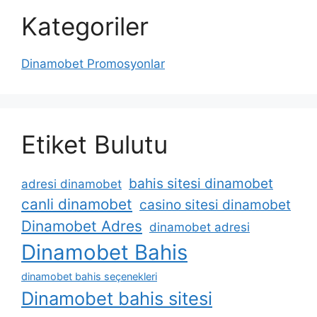
Kategoriler
Dinamobet Promosyonlar
Etiket Bulutu
bahis sitesi dinamobet
adresi dinamobet
canli dinamobet
casino sitesi dinamobet
Dinamobet Adres
dinamobet adresi
Dinamobet Bahis
dinamobet bahis seçenekleri
Dinamobet bahis sitesi