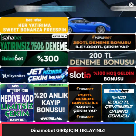
×
Dinamobet GİRİŞ İÇİN TIKLAYINIZ!