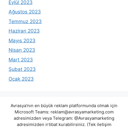
Eylül 2023
Ağustos 2023
Temmuz 2023
Haziran 2023
Mayıs 2023
Nisan 2023
Mart 2023
Şubat 2023
Ocak 2023
Avrasya'nın en büyük reklam platformunda olmak için
Microsoft Teams:
reklam@avrasyamarketing.com
adresimizden veya Telegram: @Avrasyamarketing
adresimizden irtibat kurabilirsiniz. (Tek iletişim