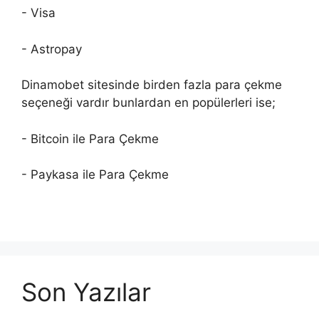
- Visa
- Astropay
Dinamobet sitesinde birden fazla para çekme
seçeneği vardır bunlardan en popülerleri ise;
- Bitcoin ile Para Çekme
- Paykasa ile Para Çekme
Son Yazılar