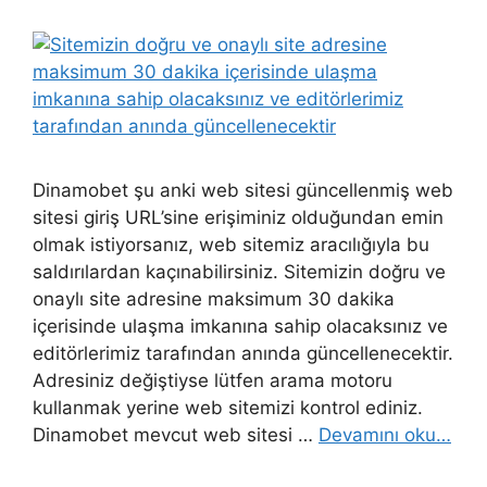
Dinamobet şu anki web sitesi güncellenmiş web
sitesi giriş URL’sine erişiminiz olduğundan emin
olmak istiyorsanız, web sitemiz aracılığıyla bu
saldırılardan kaçınabilirsiniz. Sitemizin doğru ve
onaylı site adresine maksimum 30 dakika
içerisinde ulaşma imkanına sahip olacaksınız ve
editörlerimiz tarafından anında güncellenecektir.
Adresiniz değiştiyse lütfen arama motoru
kullanmak yerine web sitemizi kontrol ediniz.
Dinamobet mevcut web sitesi …
Devamını oku…