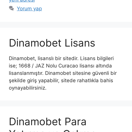
Yorum yap
Dinamobet Lisans
Dinamobet, lisanslı bir sitedir. Lisans bilgileri
ise; 1668 / JAZ Nolu Curacao lisansı altında
lisanslanmıştır. Dinamobet sitesine güvenli bir
şekilde giriş yapabilir, sitede rahatlıkla bahis
oynayabilirsiniz.
Dinamobet Para