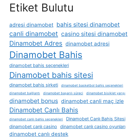
Etiket Bulutu
bahis sitesi dinamobet
adresi dinamobet
canli dinamobet
casino sitesi dinamobet
Dinamobet Adres
dinamobet adresi
Dinamobet Bahis
dinamobet bahis seçenekleri
Dinamobet bahis sitesi
dinamobet bahis şirketi
dinamobet basketbol bahis seçenekleri
dinamobet bağlantı
dinamobet başarılı süreci
dinamobet bisiklet yarışı
dinamobet bonus
dinamobet canli maç izle
Dinamobet Canlı Bahis
Dinamobet Canlı Bahis Sitesi
dinamobet canlı bahis seçenekleri
dinamobet canlı casino
dinamobet canlı casino oyunları
dinamobet canlı destek