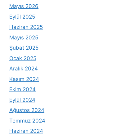
Mayıs 2026
Eylül 2025
Haziran 2025
Mayıs 2025
Şubat 2025
Ocak 2025
Aralık 2024
Kasım 2024
Ekim 2024
Eylül 2024
Ağustos 2024
Temmuz 2024
Haziran 2024