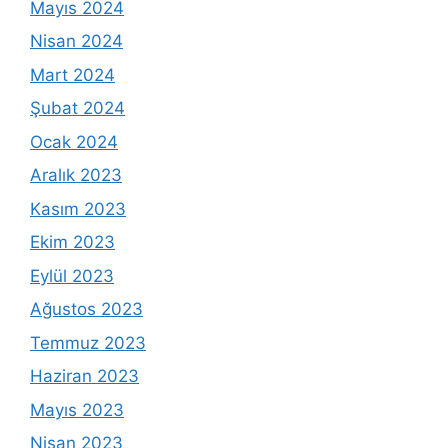
Mayıs 2024
Nisan 2024
Mart 2024
Şubat 2024
Ocak 2024
Aralık 2023
Kasım 2023
Ekim 2023
Eylül 2023
Ağustos 2023
Temmuz 2023
Haziran 2023
Mayıs 2023
Nisan 2023