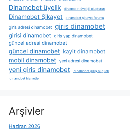
Dinamobet üyelik
dinamobet üyeliği oluşturun
Dinamobet Şikayet
dinamobet şikayet forumu
giris dinamobet
giris adresi dinamobet
girisi dinamobet
giris yap dinamobet
güncel adresi dinamobet
güncel dinamobet
kayit dinamobet
mobil dinamobet
yeni adresi dinamobet
yeni giris dinamobet
dinamobet giriş bilgileri
dinamobet hizmetleri
Arşivler
Haziran 2026