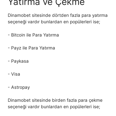
Yatırma ve Çekme
Dinamobet sitesinde dörtden fazla para yatırma
seçeneği vardır bunlardan en popülerleri ise;
- Bitcoin ile Para Yatırma
- Payz ile Para Yatırma
- Paykasa
- Visa
- Astropay
Dinamobet sitesinde birden fazla para çekme
seçeneği vardır bunlardan en popülerleri ise;