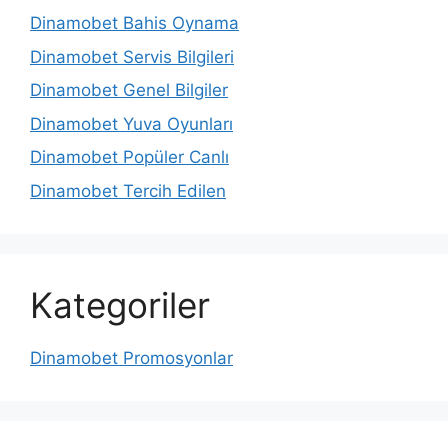
Dinamobet Bahis Oynama
Dinamobet Servis Bilgileri
Dinamobet Genel Bilgiler
Dinamobet Yuva Oyunları
Dinamobet Popüler Canlı
Dinamobet Tercih Edilen
Kategoriler
Dinamobet Promosyonlar