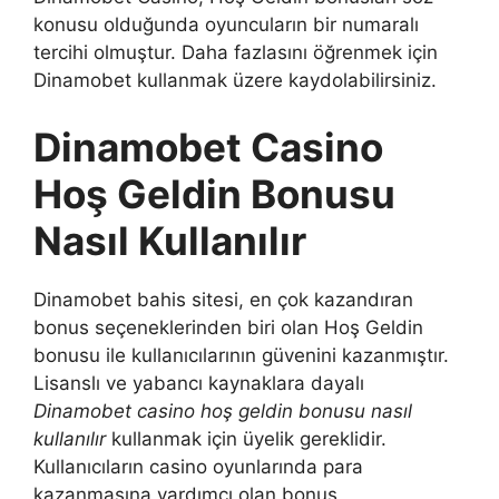
konusu olduğunda oyuncuların bir numaralı
tercihi olmuştur. Daha fazlasını öğrenmek için
Dinamobet kullanmak üzere kaydolabilirsiniz.
Dinamobet Casino
Hoş Geldin Bonusu
Nasıl Kullanılır
Dinamobet bahis sitesi, en çok kazandıran
bonus seçeneklerinden biri olan Hoş Geldin
bonusu ile kullanıcılarının güvenini kazanmıştır.
Lisanslı ve yabancı kaynaklara dayalı
Dinamobet casino hoş geldin bonusu nasıl
kullanılır
kullanmak için üyelik gereklidir.
Kullanıcıların casino oyunlarında para
kazanmasına yardımcı olan bonus