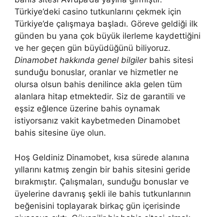
Türkiye’deki casino tutkunlarını çekmek için
Türkiye’de çalışmaya başladı. Göreve geldiği ilk
günden bu yana çok büyük ilerleme kaydettiğini
ve her geçen gün büyüdüğünü biliyoruz.
Dinamobet hakkında genel bilgiler
bahis sitesi
sunduğu bonuslar, oranlar ve hizmetler ne
olursa olsun bahis denilince akla gelen tüm
alanlara hitap etmektedir. Siz de garantili ve
eşsiz eğlence üzerine bahis oynamak
istiyorsanız vakit kaybetmeden Dinamobet
bahis sitesine üye olun.
Hoş Geldiniz Dinamobet, kısa sürede alanına
yıllarını katmış zengin bir bahis sitesini geride
bırakmıştır. Çalışmaları, sunduğu bonuslar ve
üyelerine davranış şekli ile bahis tutkunlarının
beğenisini toplayarak birkaç gün içerisinde