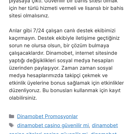
piyasaya çıktı. Güvenilir bir bahis sitesi olmak
için her türlü hizmeti vermeli ve lisanslı bir bahis
sitesi olmalısınız.
Arılar gibi 7/24 çalışan canlı destek ekibimizi
kaçırmayın. Destek ekibiyle iletişime geçtiğiniz
sorun ne olursa olsun, bir çözüm bulmaya
çalışacaklardır. Dinamobet, internet sitesinde
yaptığı değişiklikleri sosyal medya hesapları
üzerinden paylaşıyor. Zaman zaman sosyal
medya hesaplarımızda takipçi çekmek ve
etkinlik üyelerine bonus sağlamak için etkinlikler
düzenliyoruz. Bu bonusları kullanmak için kayıt
olabilirsiniz.
Kategoriler
Dinamobet Promosyonlar
Etiketler
dinamobet casino güvenilir mi
,
dinamobet