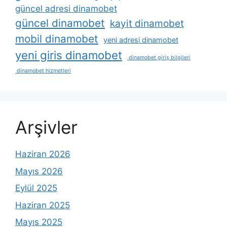
güncel adresi dinamobet
güncel dinamobet
kayit dinamobet
mobil dinamobet
yeni adresi dinamobet
yeni giris dinamobet
dinamobet giriş bilgileri
dinamobet hizmetleri
Arşivler
Haziran 2026
Mayıs 2026
Eylül 2025
Haziran 2025
Mayıs 2025