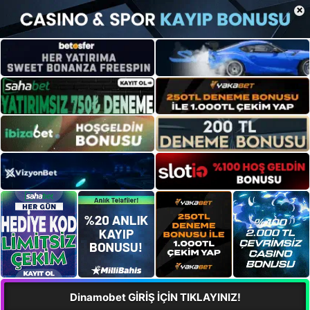
×
Dinamobet GİRİŞ İÇİN TIKLAYINIZ!