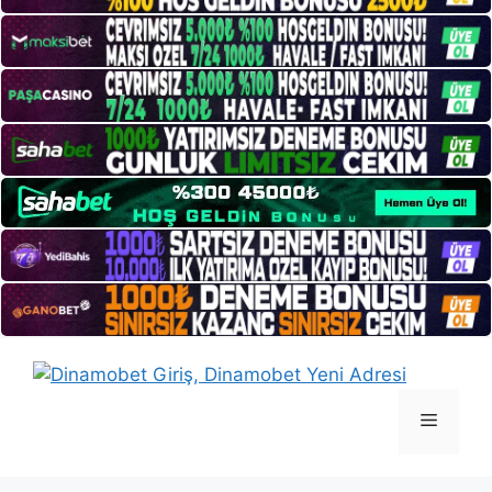
İçeriğe
atla
Menü