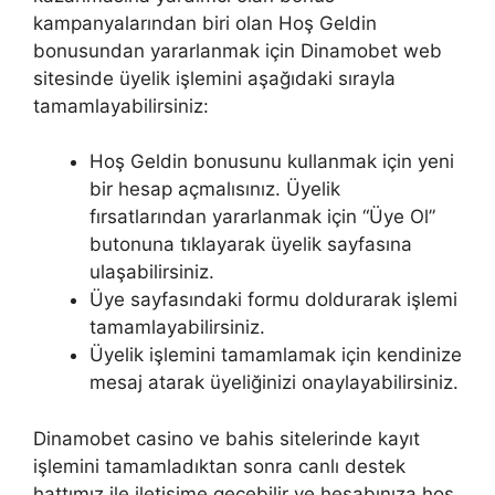
kampanyalarından biri olan Hoş Geldin
bonusundan yararlanmak için Dinamobet web
sitesinde üyelik işlemini aşağıdaki sırayla
tamamlayabilirsiniz:
Hoş Geldin bonusunu kullanmak için yeni
bir hesap açmalısınız. Üyelik
fırsatlarından yararlanmak için “Üye Ol”
butonuna tıklayarak üyelik sayfasına
ulaşabilirsiniz.
Üye sayfasındaki formu doldurarak işlemi
tamamlayabilirsiniz.
Üyelik işlemini tamamlamak için kendinize
mesaj atarak üyeliğinizi onaylayabilirsiniz.
Dinamobet casino ve bahis sitelerinde kayıt
işlemini tamamladıktan sonra canlı destek
hattımız ile iletişime geçebilir ve hesabınıza hoş