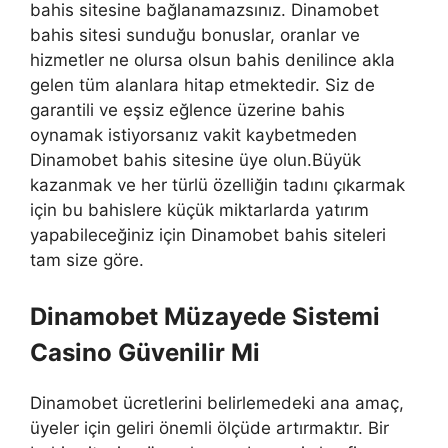
bahis sitesine bağlanamazsınız. Dinamobet
bahis sitesi sunduğu bonuslar, oranlar ve
hizmetler ne olursa olsun bahis denilince akla
gelen tüm alanlara hitap etmektedir. Siz de
garantili ve eşsiz eğlence üzerine bahis
oynamak istiyorsanız vakit kaybetmeden
Dinamobet bahis sitesine üye olun.Büyük
kazanmak ve her türlü özelliğin tadını çıkarmak
için bu bahislere küçük miktarlarda yatırım
yapabileceğiniz için Dinamobet bahis siteleri
tam size göre.
Dinamobet Müzayede Sistemi
Casino Güvenilir Mi
Dinamobet ücretlerini belirlemedeki ana amaç,
üyeler için geliri önemli ölçüde artırmaktır. Bir