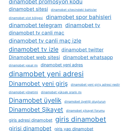
dinamobet promosyon kodu
dinamobet sitesi
dinamobet sitesindeki bahisler
dinamobet spor bahisleri
dinamobet slot bölgesi
dinamobet telegram
dinamobet tv
dinamobet tv canli maç
dinamobet tv canli maç izle
dinamobet tv izle
dinamobet twitter
Dinamobet web sitesi
dinamobet whatsapp
dinamobet yeni adres
dinamobet yasal mı
dinamobet yeni adresi
Dinamobet yeni giriş
dinamobet yeni giriş adresi nedir
dinamobet yönetimi
dinamobet yüksek oranlı mı
Dinamobet üyelik
dinamobet üyeliği oluşturun
Dinamobet Şikayet
dinamobet şikayet forumu
giris dinamobet
giris adresi dinamobet
girisi dinamobet
giris yap dinamobet