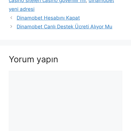
casino siteleri casino güvenilir mi
,
dinamobet
yeni adresi
Dinamobet Hesabını Kapat
Dinamobet Canlı Destek Ücreti Alıyor Mu
Yorum yapın
Yorum