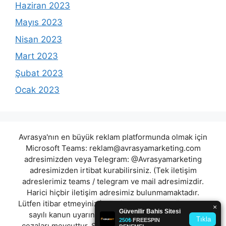
Haziran 2023
Mayıs 2023
Nisan 2023
Mart 2023
Şubat 2023
Ocak 2023
Avrasya'nın en büyük reklam platformunda olmak için
Microsoft Teams:
reklam@avrasyamarketing.com
adresimizden veya Telegram: @Avrasyamarketing
adresimizden irtibat kurabilirsiniz. (Tek iletişim
adreslerimiz teams / telegram ve mail adresimizdir.
Harici hiçbir iletişim adresimiz bulunmamaktadır.
Lütfen itibar etmeyiniz.) Türkiye yasalarına göre 7258
sayılı kanun uyarınca yasa dışı bahis oynamanın
cezaları mevcuttur. Şu an bulunduğunuz site hiç bir