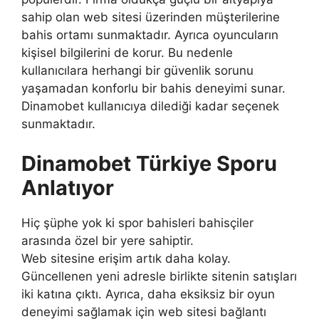
sahip olan web sitesi üzerinden müşterilerine
bahis ortamı sunmaktadır. Ayrıca oyuncuların
kişisel bilgilerini de korur. Bu nedenle
kullanıcılara herhangi bir güvenlik sorunu
yaşamadan konforlu bir bahis deneyimi sunar.
Dinamobet kullanıcıya dilediği kadar seçenek
sunmaktadır.
Dinamobet Türkiye Sporu
Anlatıyor
Hiç şüphe yok ki spor bahisleri bahisçiler
arasında özel bir yere sahiptir.
Web sitesine erişim artık daha kolay.
Güncellenen yeni adresle birlikte sitenin satışları
iki katına çıktı. Ayrıca, daha eksiksiz bir oyun
deneyimi sağlamak için web sitesi bağlantı