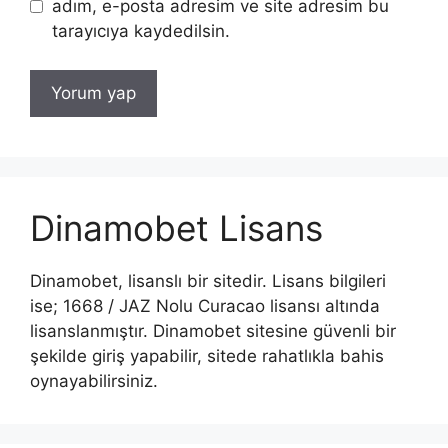
adım, e-posta adresim ve site adresim bu
tarayıcıya kaydedilsin.
Dinamobet Lisans
Dinamobet, lisanslı bir sitedir. Lisans bilgileri
ise; 1668 / JAZ Nolu Curacao lisansı altında
lisanslanmıştır. Dinamobet sitesine güvenli bir
şekilde giriş yapabilir, sitede rahatlıkla bahis
oynayabilirsiniz.