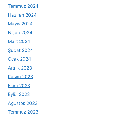
Temmuz 2024
Haziran 2024
Mayıs 2024
Nisan 2024
Mart 2024
Şubat 2024
Ocak 2024
Aralık 2023
Kasım 2023
Ekim 2023
Eylül 2023
Ağustos 2023
Temmuz 2023