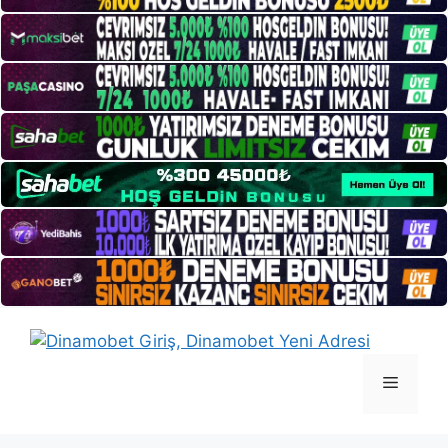
İçeriğe
atla
Menü