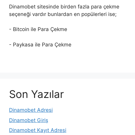
Dinamobet sitesinde birden fazla para çekme
seçeneği vardır bunlardan en popülerleri ise;
- Bitcoin ile Para Çekme
- Paykasa ile Para Çekme
Son Yazılar
Dinamobet Adresi
Dinamobet Giriş
Dinamobet Kayıt Adresi