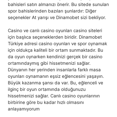
bahisleri satın almanızı önerir. Bu sitede sunulan
spor bahislerinden bazıları şunlardır: Diğer
seçenekler At yarışı ve Dinamobet sizi bekliyor.
Casino ve canlı casino oyunları casino siteleri
için başlıca seçeneklerden biridir. Dinamobet
Türkiye adresi casino oyunları ve spor oynamak
için oldukça kaliteli bir ortam sunmaktadır. Bu
da oyun oynarken kendinizi gerçek bir casino
ortamındaymış gibi hissetmenizi sağlar.
Dünyanın her yerinden insanlarla farklı masa
oyunları oynamanın eşsiz eğlencesini yaşayın.
Büyük kazanma şansı da var. Bu, eğlenceli ve
ilginç bir oyun ortamında olduğunuzu
hissetmenizi sağlar. Canlı casino oyunlarının
birbirine göre bu kadar hızlı olmasını
anlayamıyorum