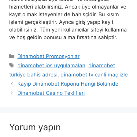
hizmetleri alabilirsiniz. Ancak üye olmayanlar ve
kayıt olmak isteyenler de bahisçidir. Bu kısım
işlemi gerçekleştirir. Ayrıca giriş yapıp kayıt
olabilirsiniz. Tüm yeni kullanıcılar siteyi kullanma
ve hoş geldin bonusu alma fırsatına sahiptir.
Kategoriler
Dinamobet Promosyonlar
Etiketler
dinamobet ios uygulamaları
,
dinamobet
türkiye bahis adresi
,
dinamobet tv canli maç izle
Kayıp Dinamobet Kuponu Hangi Bölümde
Dinamobet Casino Teklifleri
Yorum yapın