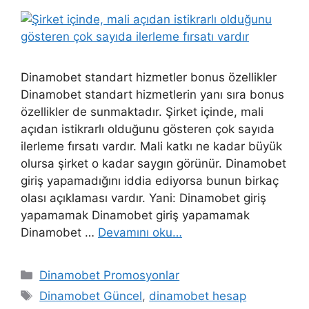
Dinamobet standart hizmetler bonus özellikler
Dinamobet standart hizmetlerin yanı sıra bonus
özellikler de sunmaktadır. Şirket içinde, mali
açıdan istikrarlı olduğunu gösteren çok sayıda
ilerleme fırsatı vardır. Mali katkı ne kadar büyük
olursa şirket o kadar saygın görünür. Dinamobet
giriş yapamadığını iddia ediyorsa bunun birkaç
olası açıklaması vardır. Yani: Dinamobet giriş
yapamamak Dinamobet giriş yapamamak
Dinamobet …
Devamını oku…
Kategoriler
Dinamobet Promosyonlar
Etiketler
Dinamobet Güncel
,
dinamobet hesap