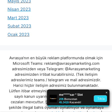
Mayıs 2023
Nisan 2023
Mart 2023
Şubat 2023
Ocak 2023
Avrasya'nın en büyük reklam platformunda olmak için
Microsoft Teams:
reklam@avrasyamarketing.com
adresimizden veya Telegram: @Avrasyamarketing
adresimizden irtibat kurabilirsiniz. (Tek iletişim
adreslerimiz teams / telegram ve mail adresimizdir.
Harici hiçbir iletişim adresimiz bulunmamaktadır.
Lütfen itibar etmeyiniz.) Türkiye yasalarına göre 7258
sayılı kanun uyarınca yasa dışı bahis oynamanın
cezaları mevcuttur. Şu an bulunduğunuz site hiç bir
şekilde illegal bahis oyunları oynatmıyor ve oynamaya