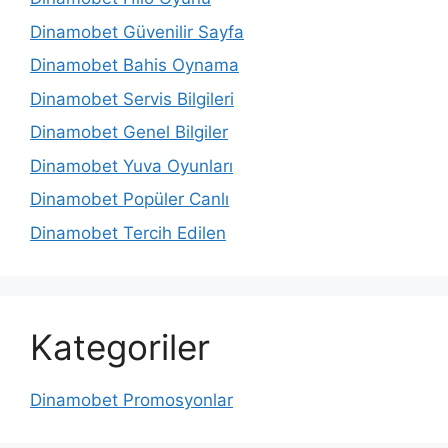
Dinamobet Güvenilir Sayfa
Dinamobet Bahis Oynama
Dinamobet Servis Bilgileri
Dinamobet Genel Bilgiler
Dinamobet Yuva Oyunları
Dinamobet Popüler Canlı
Dinamobet Tercih Edilen
Kategoriler
Dinamobet Promosyonlar