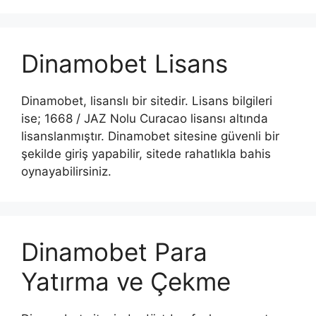
Dinamobet Lisans
Dinamobet, lisanslı bir sitedir. Lisans bilgileri
ise; 1668 / JAZ Nolu Curacao lisansı altında
lisanslanmıştır. Dinamobet sitesine güvenli bir
şekilde giriş yapabilir, sitede rahatlıkla bahis
oynayabilirsiniz.
Dinamobet Para
Yatırma ve Çekme