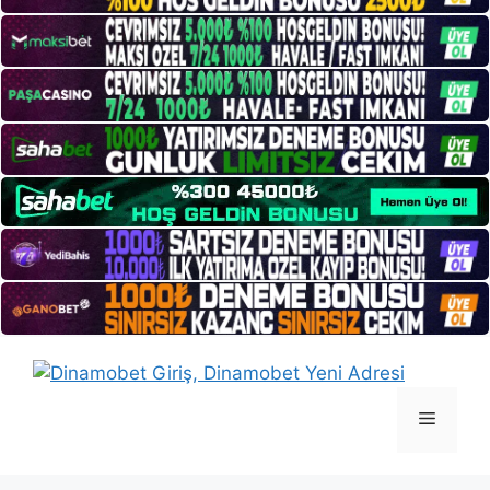
İçeriğe
atla
Menü