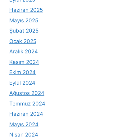
Haziran 2025
Mayıs 2025
Şubat 2025
Ocak 2025
Aralık 2024
Kasım 2024
Ekim 2024
Eylül 2024
Ağustos 2024
Temmuz 2024
Haziran 2024
Mayıs 2024
Nisan 2024