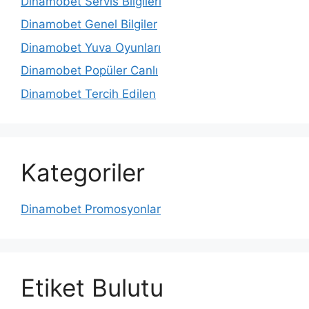
Dinamobet Servis Bilgileri
Dinamobet Genel Bilgiler
Dinamobet Yuva Oyunları
Dinamobet Popüler Canlı
Dinamobet Tercih Edilen
Kategoriler
Dinamobet Promosyonlar
Etiket Bulutu