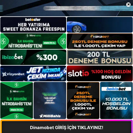
×
Dinamobet GİRİŞ İÇİN TIKLAYINIZ!