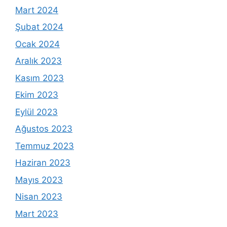
Mart 2024
Şubat 2024
Ocak 2024
Aralık 2023
Kasım 2023
Ekim 2023
Eylül 2023
Ağustos 2023
Temmuz 2023
Haziran 2023
Mayıs 2023
Nisan 2023
Mart 2023