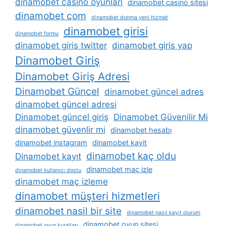
dinamobet casino oyunları
dinamobet casino sitesi
dinamobet com
dinamobet donma yeni hizmet
dinamobet girisi
dinamobet formu
dinamobet giris twitter
dinamobet giris yap
Dinamobet Giriş
Dinamobet Giriş Adresi
Dinamobet Güncel
dinamobet güncel adres
dinamobet güncel adresi
Dinamobet güncel giriş
Dinamobet Güvenilir Mi
dinamobet güvenlir mi
dinamobet hesabı
dinamobet instagram
dinamobet kayit
dinamobet kaç oldu
Dinamobet kayıt
dinamobet maç izle
dinamobet kullanıcı dostu
dinamobet maç izleme
dinamobet müşteri hizmetleri
dinamobet nasil bir site
dinamobet nasıl kayıt olurum
dinamobet oyun sitesi
dinamobet oyun kuralları