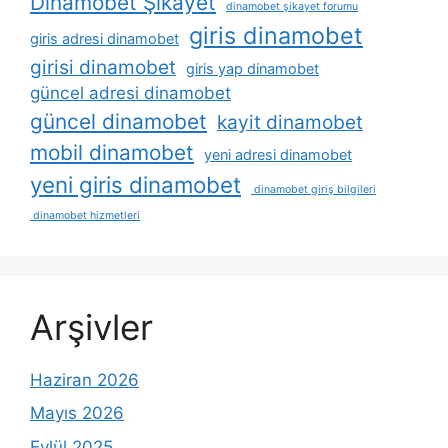
Dinamobet Şikayet
dinamobet şikayet forumu
giris dinamobet
giris adresi dinamobet
girisi dinamobet
giris yap dinamobet
güncel adresi dinamobet
güncel dinamobet
kayit dinamobet
mobil dinamobet
yeni adresi dinamobet
yeni giris dinamobet
dinamobet giriş bilgileri
dinamobet hizmetleri
Arşivler
Haziran 2026
Mayıs 2026
Eylül 2025