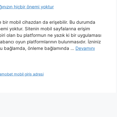
 bir mobil cihazdan da erişebilir. Bu durumda
nemi yoktur. Sitenin mobil sayfalarına erişim
biri olan bu platformun ne yazık ki bir uygulaması
bancı oyun platformlarının bulunmasıdır. İzniniz
. Bu bağlamda, önleme bağlamında …
Devamını
amobet mobil giriş adresi