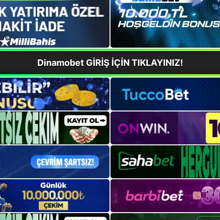
Dinamobet GİRİŞ İÇİN TIKLAYINIZ!