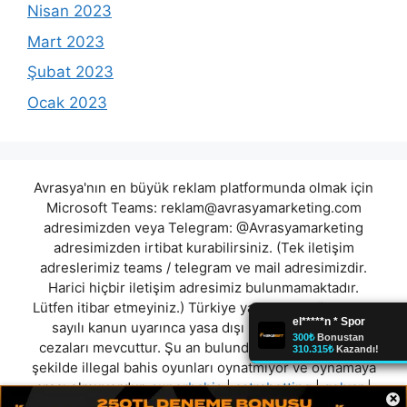
Nisan 2023
Mart 2023
Şubat 2023
Ocak 2023
Avrasya'nın en büyük reklam platformunda olmak için
Microsoft Teams:
reklam@avrasyamarketing.com
adresimizden veya Telegram: @Avrasyamarketing
adresimizden irtibat kurabilirsiniz. (Tek iletişim
adreslerimiz teams / telegram ve mail adresimizdir.
Harici hiçbir iletişim adresimiz bulunmamaktadır.
Lütfen itibar etmeyiniz.) Türkiye yasalarına göre 7258
sayılı kanun uyarınca yasa dışı bahis oynamanın
cezaları mevcuttur. Şu an bulunduğunuz site hiç bir
şekilde illegal bahis oyunları oynatmıyor ve oynamaya
aracı olmuyordur.
superbahis
|
astrabetting
|
golvar
|
×