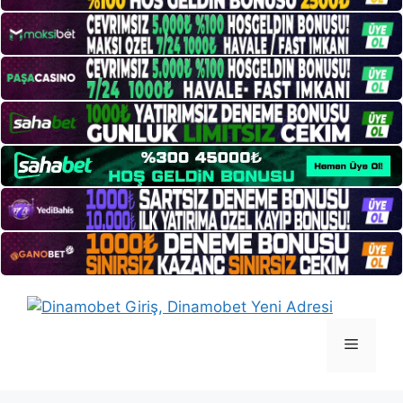
İçeriğe
atla
Menü