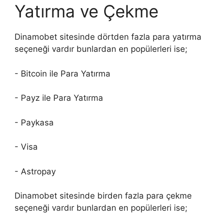
Yatırma ve Çekme
Dinamobet sitesinde dörtden fazla para yatırma
seçeneği vardır bunlardan en popülerleri ise;
- Bitcoin ile Para Yatırma
- Payz ile Para Yatırma
- Paykasa
- Visa
- Astropay
Dinamobet sitesinde birden fazla para çekme
seçeneği vardır bunlardan en popülerleri ise;