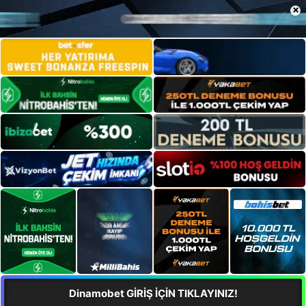
×
Dinamobet GİRİŞ İÇİN TIKLAYINIZ!