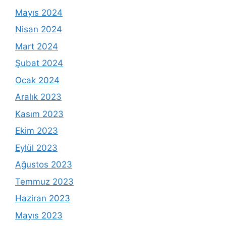
Mayıs 2024
Nisan 2024
Mart 2024
Şubat 2024
Ocak 2024
Aralık 2023
Kasım 2023
Ekim 2023
Eylül 2023
Ağustos 2023
Temmuz 2023
Haziran 2023
Mayıs 2023