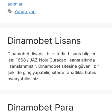
adımları
Yorum yap
Dinamobet Lisans
Dinamobet, lisanslı bir sitedir. Lisans bilgileri
ise; 1668 / JAZ Nolu Curacao lisansı altında
lisanslanmıştır. Dinamobet sitesine güvenli bir
şekilde giriş yapabilir, sitede rahatlıkla bahis
oynayabilirsiniz.
Dinamobet Para