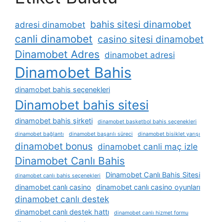
bahis sitesi dinamobet
adresi dinamobet
canli dinamobet
casino sitesi dinamobet
Dinamobet Adres
dinamobet adresi
Dinamobet Bahis
dinamobet bahis seçenekleri
Dinamobet bahis sitesi
dinamobet bahis şirketi
dinamobet basketbol bahis seçenekleri
dinamobet bağlantı
dinamobet başarılı süreci
dinamobet bisiklet yarışı
dinamobet bonus
dinamobet canli maç izle
Dinamobet Canlı Bahis
Dinamobet Canlı Bahis Sitesi
dinamobet canlı bahis seçenekleri
dinamobet canlı casino
dinamobet canlı casino oyunları
dinamobet canlı destek
dinamobet canlı destek hattı
dinamobet canlı hizmet formu