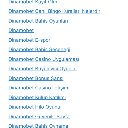
Dinamobet Kayıt Olun
Dinamobet Canlı Bingo Kuralları Nelerdir
Dinamobet Bahis Oyunları
Dinamobet
Dinamobet E-spor
Dinamobet Bahis Seçeneği
Dinamobet Casino Uygulaması
Dinamobet Büyüleyici Oyunlar
Dinamobet Bonus Şansı
Dinamobet Casino İletişimi
Dinamobet Kulüp Katılımı
Dinamobet Hilo Oyunu
Dinamobet Güvenilir Sayfa
Dinamobet Bahis Oynama