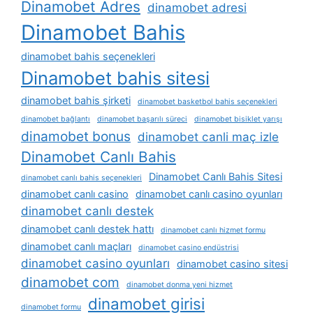
Dinamobet Adres
dinamobet adresi
Dinamobet Bahis
dinamobet bahis seçenekleri
Dinamobet bahis sitesi
dinamobet bahis şirketi
dinamobet basketbol bahis seçenekleri
dinamobet bağlantı
dinamobet başarılı süreci
dinamobet bisiklet yarışı
dinamobet bonus
dinamobet canli maç izle
Dinamobet Canlı Bahis
Dinamobet Canlı Bahis Sitesi
dinamobet canlı bahis seçenekleri
dinamobet canlı casino
dinamobet canlı casino oyunları
dinamobet canlı destek
dinamobet canlı destek hattı
dinamobet canlı hizmet formu
dinamobet canlı maçları
dinamobet casino endüstrisi
dinamobet casino oyunları
dinamobet casino sitesi
dinamobet com
dinamobet donma yeni hizmet
dinamobet girisi
dinamobet formu