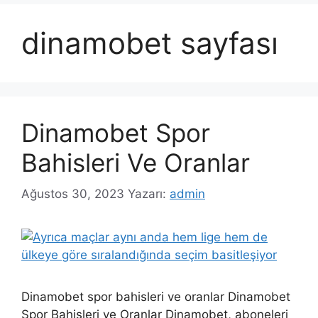
dinamobet sayfası
Dinamobet Spor
Bahisleri Ve Oranlar
Ağustos 30, 2023
Yazarı:
admin
Dinamobet spor bahisleri ve oranlar Dinamobet
Spor Bahisleri ve Oranlar Dinamobet, aboneleri