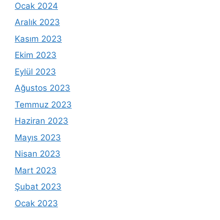
Ocak 2024
Aralık 2023
Kasım 2023
Ekim 2023
Eylül 2023
Ağustos 2023
Temmuz 2023
Haziran 2023
Mayıs 2023
Nisan 2023
Mart 2023
Şubat 2023
Ocak 2023