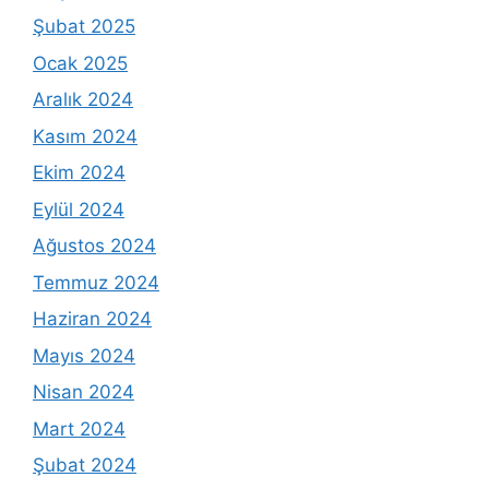
Şubat 2025
Ocak 2025
Aralık 2024
Kasım 2024
Ekim 2024
Eylül 2024
Ağustos 2024
Temmuz 2024
Haziran 2024
Mayıs 2024
Nisan 2024
Mart 2024
Şubat 2024