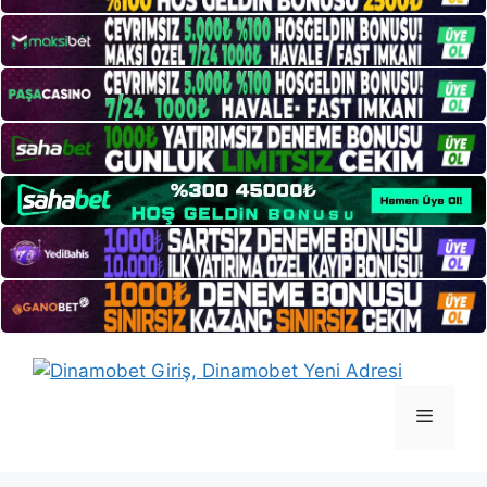
İçeriğe
atla
Menü