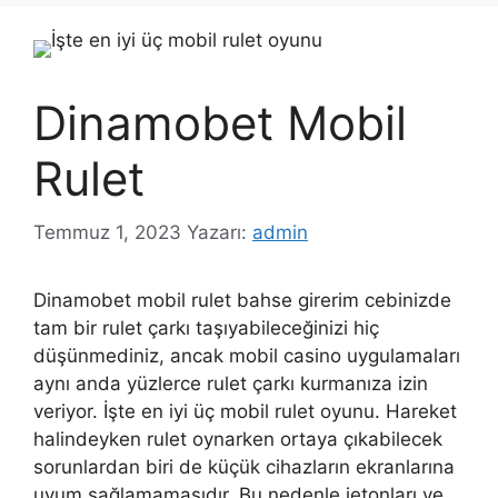
Dinamobet Mobil
Rulet
Temmuz 1, 2023
Yazarı:
admin
Dinamobet mobil rulet bahse girerim cebinizde
tam bir rulet çarkı taşıyabileceğinizi hiç
düşünmediniz, ancak mobil casino uygulamaları
aynı anda yüzlerce rulet çarkı kurmanıza izin
veriyor. İşte en iyi üç mobil rulet oyunu. Hareket
halindeyken rulet oynarken ortaya çıkabilecek
sorunlardan biri de küçük cihazların ekranlarına
uyum sağlamamasıdır. Bu nedenle jetonları ve