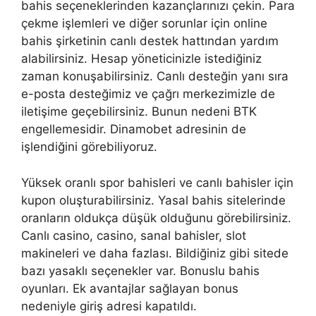
bahis seçeneklerinden kazançlarınızı çekin. Para
çekme işlemleri ve diğer sorunlar için online
bahis şirketinin canlı destek hattından yardım
alabilirsiniz. Hesap yöneticinizle istediğiniz
zaman konuşabilirsiniz. Canlı desteğin yanı sıra
e-posta desteğimiz ve çağrı merkezimizle de
iletişime geçebilirsiniz. Bunun nedeni BTK
engellemesidir. Dinamobet adresinin de
işlendiğini görebiliyoruz.
Yüksek oranlı spor bahisleri ve canlı bahisler için
kupon oluşturabilirsiniz. Yasal bahis sitelerinde
oranların oldukça düşük olduğunu görebilirsiniz.
Canlı casino, casino, sanal bahisler, slot
makineleri ve daha fazlası. Bildiğiniz gibi sitede
bazı yasaklı seçenekler var. Bonuslu bahis
oyunları. Ek avantajlar sağlayan bonus
nedeniyle giriş adresi kapatıldı.