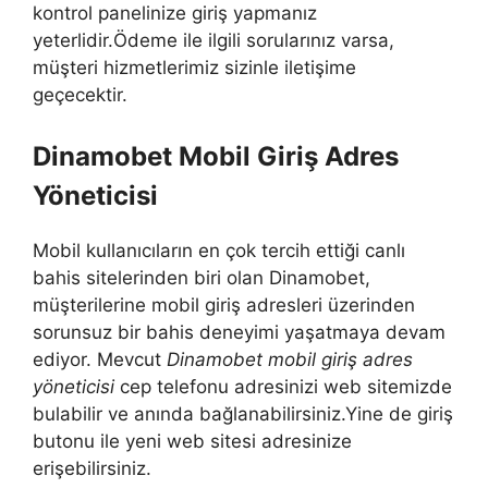
kontrol panelinize giriş yapmanız
yeterlidir.Ödeme ile ilgili sorularınız varsa,
müşteri hizmetlerimiz sizinle iletişime
geçecektir.
Dinamobet Mobil Giriş Adres
Yöneticisi
Mobil kullanıcıların en çok tercih ettiği canlı
bahis sitelerinden biri olan Dinamobet,
müşterilerine mobil giriş adresleri üzerinden
sorunsuz bir bahis deneyimi yaşatmaya devam
ediyor. Mevcut
Dinamobet mobil giriş adres
yöneticisi
cep telefonu adresinizi web sitemizde
bulabilir ve anında bağlanabilirsiniz.Yine de giriş
butonu ile yeni web sitesi adresinize
erişebilirsiniz.