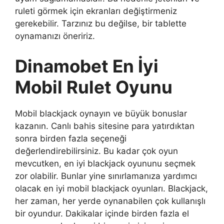
ruleti görmek için ekranları değiştirmeniz
gerekebilir. Tarzınız bu değilse, bir tablette
oynamanızı öneririz.
Dinamobet En İyi
Mobil Rulet Oyunu
Mobil blackjack oynayın ve büyük bonuslar
kazanın. Canlı bahis sitesine para yatırdıktan
sonra birden fazla seçeneği
değerlendirebilirsiniz. Bu kadar çok oyun
mevcutken, en iyi blackjack oyununu seçmek
zor olabilir. Bunlar yine sınırlamanıza yardımcı
olacak en iyi mobil blackjack oyunları. Blackjack,
her zaman, her yerde oynanabilen çok kullanışlı
bir oyundur. Dakikalar içinde birden fazla el