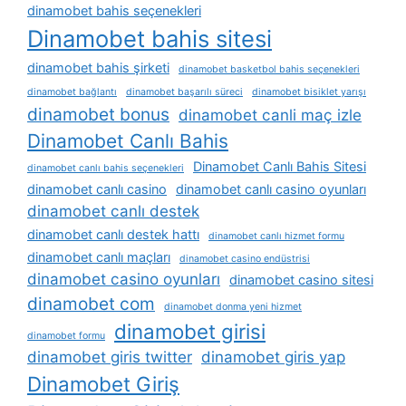
dinamobet bahis seçenekleri
Dinamobet bahis sitesi
dinamobet bahis şirketi
dinamobet basketbol bahis seçenekleri
dinamobet bağlantı
dinamobet başarılı süreci
dinamobet bisiklet yarışı
dinamobet bonus
dinamobet canli maç izle
Dinamobet Canlı Bahis
Dinamobet Canlı Bahis Sitesi
dinamobet canlı bahis seçenekleri
dinamobet canlı casino
dinamobet canlı casino oyunları
dinamobet canlı destek
dinamobet canlı destek hattı
dinamobet canlı hizmet formu
dinamobet canlı maçları
dinamobet casino endüstrisi
dinamobet casino oyunları
dinamobet casino sitesi
dinamobet com
dinamobet donma yeni hizmet
dinamobet girisi
dinamobet formu
dinamobet giris twitter
dinamobet giris yap
Dinamobet Giriş