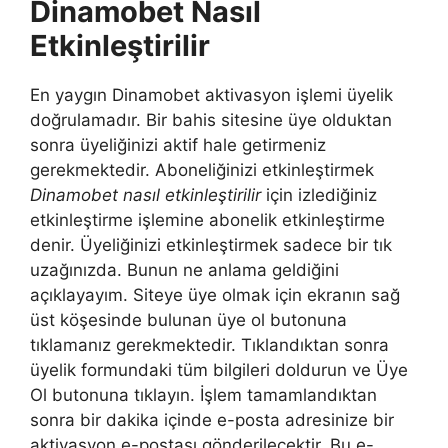
Dinamobet Nasıl
Etkinleştirilir
En yaygın Dinamobet aktivasyon işlemi üyelik
doğrulamadır. Bir bahis sitesine üye olduktan
sonra üyeliğinizi aktif hale getirmeniz
gerekmektedir. Aboneliğinizi etkinleştirmek
Dinamobet nasıl etkinleştirilir
için izlediğiniz
etkinleştirme işlemine abonelik etkinleştirme
denir. Üyeliğinizi etkinleştirmek sadece bir tık
uzağınızda. Bunun ne anlama geldiğini
açıklayayım. Siteye üye olmak için ekranın sağ
üst köşesinde bulunan üye ol butonuna
tıklamanız gerekmektedir. Tıklandıktan sonra
üyelik formundaki tüm bilgileri doldurun ve Üye
Ol butonuna tıklayın. İşlem tamamlandıktan
sonra bir dakika içinde e-posta adresinize bir
aktivasyon e-postası gönderilecektir. Bu e-