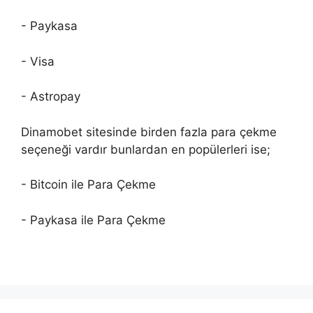
- Paykasa
- Visa
- Astropay
Dinamobet sitesinde birden fazla para çekme
seçeneği vardır bunlardan en popülerleri ise;
- Bitcoin ile Para Çekme
- Paykasa ile Para Çekme