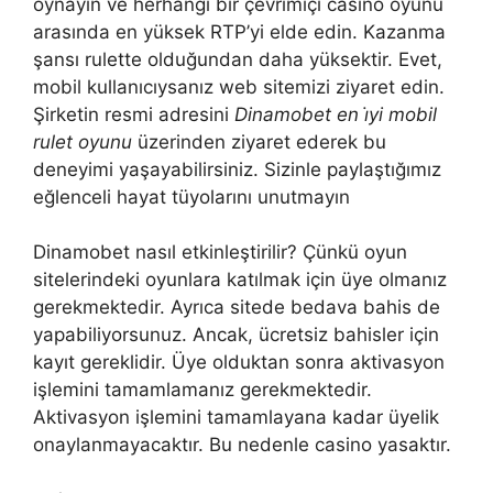
oynayın ve herhangi bir çevrimiçi casino oyunu
arasında en yüksek RTP’yi elde edin. Kazanma
şansı rulette olduğundan daha yüksektir. Evet,
mobil kullanıcıysanız web sitemizi ziyaret edin.
Şirketin resmi adresini
Dinamobet en i̇yi mobil
rulet oyunu
üzerinden ziyaret ederek bu
deneyimi yaşayabilirsiniz. Sizinle paylaştığımız
eğlenceli hayat tüyolarını unutmayın
Dinamobet nasıl etkinleştirilir? Çünkü oyun
sitelerindeki oyunlara katılmak için üye olmanız
gerekmektedir. Ayrıca sitede bedava bahis de
yapabiliyorsunuz. Ancak, ücretsiz bahisler için
kayıt gereklidir. Üye olduktan sonra aktivasyon
işlemini tamamlamanız gerekmektedir.
Aktivasyon işlemini tamamlayana kadar üyelik
onaylanmayacaktır. Bu nedenle casino yasaktır.